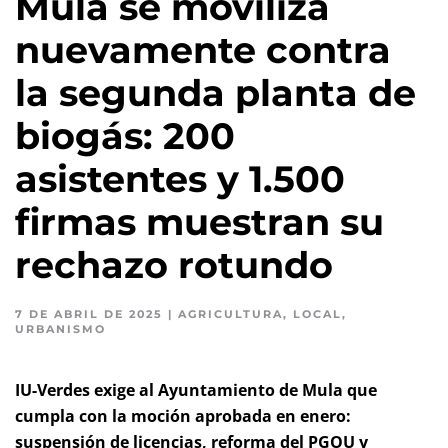
Mula se moviliza
nuevamente contra
la segunda planta de
biogás: 200
asistentes y 1.500
firmas muestran su
rechazo rotundo
7 DE ABRIL DE 2025
|
AGRICULTURA
,
LOCAL
,
URBANISMO
IU-Verdes exige al Ayuntamiento de Mula que
cumpla con la moción aprobada en enero:
suspensión de licencias, reforma del PGOU y