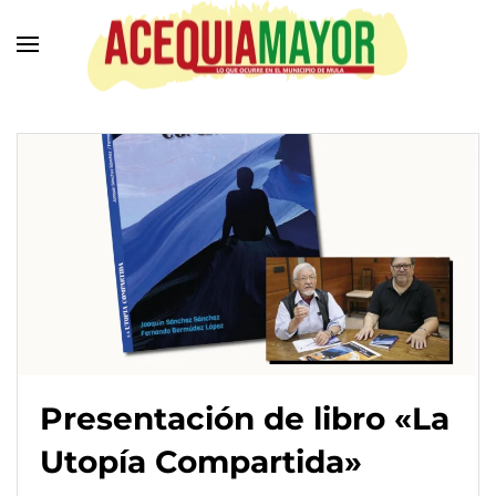
Ir
al
contenido
principal
Presentación de libro «La
Utopía Compartida»