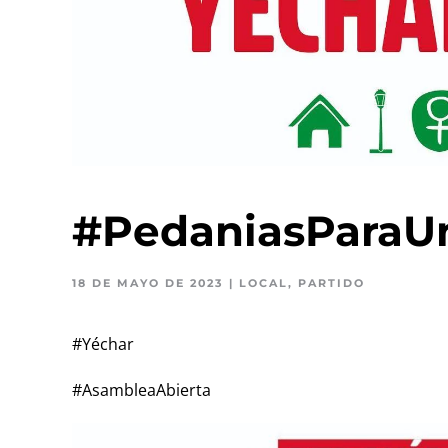
#PedaniasParaU
18 DE MAYO DE 2023
|
LOCAL
,
PARTIDO
#Yéchar
#AsambleaAbierta