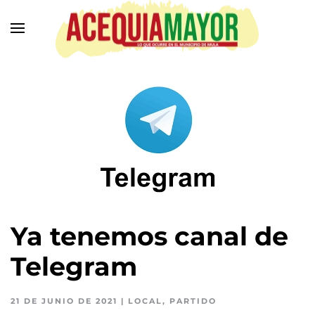
Ir
al
contenido
principal
Ya tenemos canal de
Telegram
21 DE JUNIO DE 2021
|
LOCAL
,
PARTIDO