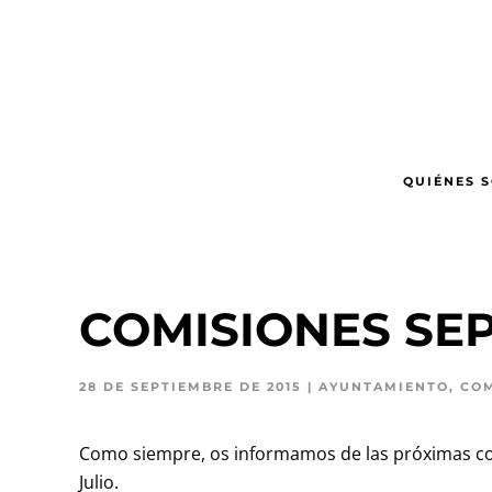
Ir
al
contenido
principal
QUIÉNES 
COMISIONES SEP
28 DE SEPTIEMBRE DE 2015
|
AYUNTAMIENTO
,
COM
Como siempre, os informamos de las próximas com
Julio.