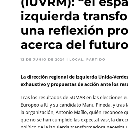
(IUVRM): “el espa
izquierda transf
una reflexión pr
acerca del futur
12 DE JUNIO DE 2024
|
LOCAL
,
PARTIDO
La direcciòn regional de Izquierda Unida-Verdes
exhaustivo y propuestas de acción ante los res
Tras los resultados de SUMAR en las elecciones 
Europeo a IU y su candidato Manu Pineda, y tras 
la organización, Antonio Maíllo, quién reconoce q
que no se han cumplido las expectativas·, la dire
político de la izquierda transformadora necesita 