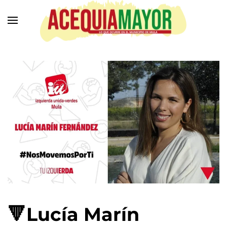
Ir
al
contenido
principal
🔻Lucía Marín