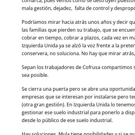
comarca, pues vemos como se destruyen puestos d
mala gestión, dejadez, falta de control y despropó
Podríamos mirar hacia atrás unos años y decir qu
las familias que pierden su trabajo, que se encu
cobrar en tiempo, cobrar a plazos, cada vez en más
Izquierda Unida ya se alzó la voz frente a la prete
conservera, no soluciona. No hay que mirar atrás,
Sepan los trabajadores de Cofrusa compartimos 
sea posible.
Se cierra una puerta pero se abre una oportunidad
empresas que se interesan por instalarse pero 
(otra gran gestión). En Izquierda Unida lo tenem
gestionar ese suelo industrial para ponerlo a di
desde lo público de ese suelo industrial.
Hay soluciones, Mula tiene posibilidades y si se q