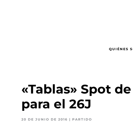
Ir
al
contenido
principal
QUIÉNES 
«Tablas» Spot d
para el 26J
20 DE JUNIO DE 2016
|
PARTIDO