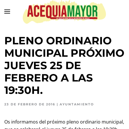
Ir
al
contenido
principal
PLENO ORDINARIO
MUNICIPAL PRÓXIMO
JUEVES 25 DE
FEBRERO A LAS
19:30H.
23 DE FEBRERO DE 2016
|
AYUNTAMIENTO
Os informamos del próximo pleno ordinario municipal,