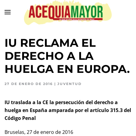
Ir
al
contenido
principal
IU RECLAMA EL
DERECHO A LA
HUELGA EN EUROPA.
27 DE ENERO DE 2016
|
JUVENTUD
IU traslada a la CE la persecución del derecho a
huelga en España amparada por el artículo 315.3 del
Código Penal
Bruselas, 27 de enero de 2016